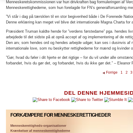
Menneskeretskommissionen var hun drivkraften bag formuleringen af Ve
Menneskerettighederne, som hun forelagde for FN’s generalforsamling me
”Vi står i dag på tærsklen til en stor begivenhed både i De Forenede Nati
Denne erklæring kan meget vel blive det internationale Magna Charta for a
Præsident Truman kaldte hende for ”verdens førstedame” pga. hendes liv
arbejdede til det sidste på at opnå accept af og implementering af de retti
Den arv, som hendes ord og hendes arbejde udgør, kan ses i dusinvis af na
internationale love, som nu beskytter rettighederne for mænd og kvinder o
”Gør, hvad du føler i dit hjerte er det rigtige – for du vil under alle omstænd
forbandet, hvis du gør det, og forbandet, hvis du ikke gør det.”
– Eleanor 
Forrige
1
2
3
DEL DENNE HJEMMESI
FORKÆMPERE FOR MENNESKERETTIGHEDER
Menneskerettigheds-organisationer
Krænkelser af menneskerettighederne