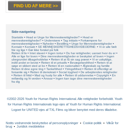
FIND UD AF MERE >>
Side-navigering
Startside
Hvad er Unge for Menneskerettigheder?
Hvad er
menneskerettigheder?
Undervisere
Tag initiativ
Forkæmpere for
menneskerettigheder
Nyheder
Bestilling
Unge for Menneskerettigheder
Kontakt
Kontakt
SE MENNESKERETTIGHEDSVIDEOERNE:
Vi er alle født
frie og lige
Gør ikke forskel på folk
Retten til liv
Intet slaveri
Ingen tortur
Du har rettigheder, uanset hvor du er
Alle er lige for loven
Dine menneskerettigheder er beskyttet af loven
Ingen
ubegrundet tilbageholdelse
Retten til at få sin sag prøvet
Vi er uskyldige,
indtil andet er bevist
Retten til et privatliv
Bevægelsesfrihed
Retten til at
søge et sikkert sted at bo
Retten til en nationalitet
Ægteskab og familie
Retten til dine egne ting
Tankefrihed
Ytringsfrihed
Retten til offentligt at
forsamle sig
Retten til demokrati
Social tryghed
De arbejdendes rettigheder
Retten til fritid
Mad og husly for alle
Retten til uddannelse
Copyright
En
retfærdig og fri verden
Ansvar
Ingen kan tage dine menneskerettigheder
fra dig
©2002-2026 Youth for Human Rights International. Alle rettigheder forbeholdt. Youth
for Human Rights Internationals logo ejes af Youth for Human Rights International.
Logoet for UNITED ejes af TXL Films og bliver benyttet med deres tilladelse.
Notits vedrørende beskyttelse af personoplysninger
•
Cookie-politik
•
Vilkår for
brug
•
Juridisk meddelelse