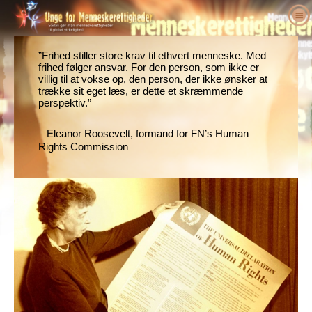
Om os
Hvad er menneskerettigheder?
”Frihed stiller store krav til ethvert menneske. Med
Hvad er Unge for Menneskerettigheder?
frihed følger ansvar. For den person, som ikke er
Undervisere
villig til at vokse op, den person, der ikke ønsker at
Vores formål
Menneskerettigheder defineret
trække sit eget læs, er dette et skræmmende
Tag initiativ
Historien om Unge for Menneskerettigheder
Baggrunden for menneskerettigheder
Velkommen
perspektiv.”
Forkæmpere for menneskerettigheder
Ledere
Verdenserklæringen om
Detaljer om undervisningspakken
Engagér dig
– Eleanor Roosevelt, formand for FN’s Human
Menneskerettighederne
Nyheder
Rights Commission
Rådgivende komité
Resultater fra undervisere
Appel
Forkæmpere for menneskerettigheder
Bestilling
YHRI’s samarbejdspartnere
Pensum om menneskerettighederne
Medlemskaber/bidrag
Menneskerettigheds-organisationer
Kontakt
Proklamationer og anerkendelser
Programmer for undervisere
Grupper
Krænkelser af menneskerettighederne
Støtteerklæringer
Implementering af programmet
Konkurrencer