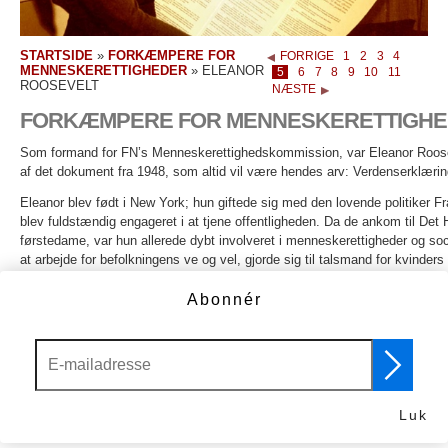
STARTSIDE
»
FORKÆMPERE FOR
FORRIGE
1
2
3
4
MENNESKERETTIGHEDER
»
ELEANOR
5
6
7
8
9
10
11
ROOSEVELT
NÆSTE
FORKÆMPERE FOR MENNESKERETTIGH
Som formand for FN’s Menneskerettighedskommission, var Eleanor Roose
af det dokument fra 1948, som altid vil være hendes arv: Verdenserklær
Eleanor blev født i New York; hun giftede sig med den lovende politiker F
blev fuldstændig engageret i at tjene offentligheden. Da de ankom til De
førstedame, var hun allerede dybt involveret i menneskerettigheder og soc
at arbejde for befolkningens ve og vel, gjorde sig til talsmand for kvinders 
depressions-periodens arbejdere, idet hun skabte inspiration og opmærk
støttede modigt Marian Anderson, da den sorte sangerinde i 1939 blev n
Abonnér
Constitution Hall på grund af sin hudfarve. Roosevelt sørgede for, at Ander
trapperne til Lincoln Memorial og skabte dermed et varigt og inspirerende 
menneskerettigheder.
Som delegeret ved De Forenede Nationer
Luk
I 1946 blev Roosevelt udnævnt som delegeret til De Forenede Nationer a
havde overtaget Det Hvide Hus efter Franklin Roosevelts død i 1945. Som