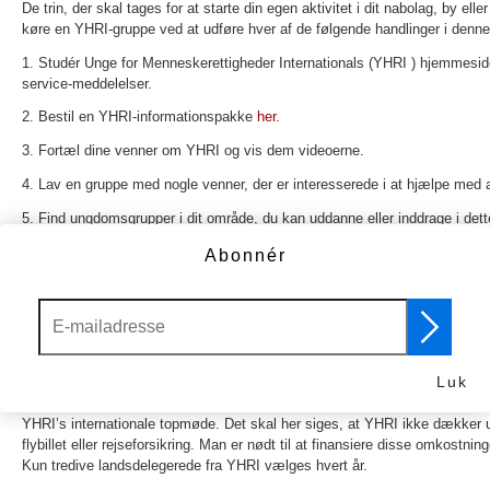
De trin, der skal tages for at starte din egen aktivitet i dit nabolag, by elle
køre en YHRI-gruppe ved at udføre hver af de følgende handlinger i denn
1. Studér Unge for Menneskerettigheder Internationals (YHRI ) hjemmesi
service-meddelelser.
2. Bestil en YHRI-informationspakke
her.
3. Fortæl dine venner om YHRI og vis dem videoerne.
4. Lav en gruppe med nogle venner, der er interesserede i at hjælpe med 
5. Find ungdomsgrupper i dit område, du kan uddanne eller inddrage i det
a. Lokalsamfundsgrupper
Abonnér
b. Programmer for SFO’er
c. Skoler
6. Lav møder med ungdomsgrupperne, vis dem YHRI-videoerne og del hæfte
er muligt en video af dig og din gruppe, når I underviser de unge efter YH
7. Send nyheder med billeder fra de møder I har haft til YHRI.
Luk
8. Når I har sendt os beviser for seks møder med jeres lokale ungdomsgr
YHRI’s internationale topmøde. Det skal her siges, at YHRI ikke dækker udg
flybillet eller rejseforsikring. Man er nødt til at finansiere disse omkostni
Kun tredive landsdelegerede fra YHRI vælges hvert år.