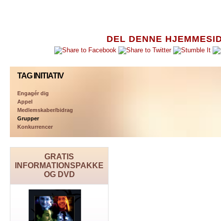
DEL DENNE HJEMMESI
TAG INITIATIV
Engagér dig
Appel
Medlemskaber/bidrag
Grupper
Konkurrencer
GRATIS
INFORMATIONSPAKKE
OG DVD