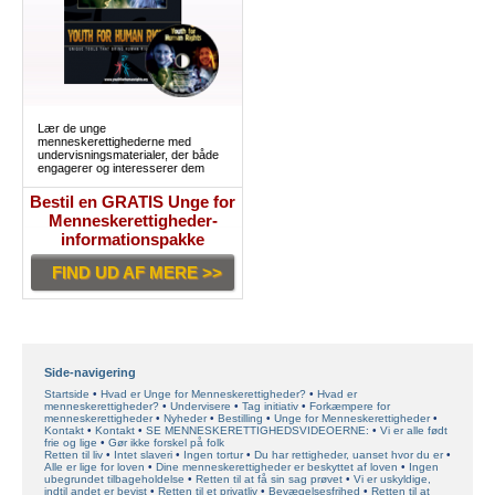
Lær de unge
menneskerettighederne med
undervisningsmaterialer, der både
engagerer og interesserer dem
Bestil en GRATIS Unge for
Menneskerettigheder-
informationspakke
FIND UD AF MERE >>
Side-navigering
Startside
Hvad er Unge for Menneskerettigheder?
Hvad er
menneskerettigheder?
Undervisere
Tag initiativ
Forkæmpere for
menneskerettigheder
Nyheder
Bestilling
Unge for Menneskerettigheder
Kontakt
Kontakt
SE MENNESKERETTIGHEDSVIDEOERNE:
Vi er alle født
frie og lige
Gør ikke forskel på folk
Retten til liv
Intet slaveri
Ingen tortur
Du har rettigheder, uanset hvor du er
Alle er lige for loven
Dine menneskerettigheder er beskyttet af loven
Ingen
ubegrundet tilbageholdelse
Retten til at få sin sag prøvet
Vi er uskyldige,
indtil andet er bevist
Retten til et privatliv
Bevægelsesfrihed
Retten til at