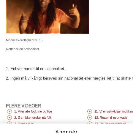
Menneskerettighed nr. 15
Retten til en nationalitet
1. Enhver har ret til en nationalitet.
2. Ingen må vilkårligt berøves sin nationalitet eller nægtes ret til at skifte n
FLERE VIDEOER
1. Vi er alle født frie og lige
11. Vi er uskyldige, indtil a
2. Gør ikke forskel på folk
12. Retten til et privatliv
3. Retten til liv
13. Bevægelsesfrihed
4. Intet slaveri
14. Retten til at søge et si
Abonnér