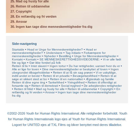
25. Mad og husly for alle
26. Retten til uddannelse
27. Copyright
28. En retfærdig og fri verden
29. Ansvar
30. Ingen kan tage dine menneskerettigheder fra dig
Side-navigering
Startside
Hvad er Unge for Menneskerettigheder?
Hvad er
menneskerettigheder?
Undervisere
Tag initiativ
Forkæmpere for
menneskerettigheder
Nyheder
Bestilling
Unge for Menneskerettigheder
Kontakt
Kontakt
SE MENNESKERETTIGHEDSVIDEOERNE:
Vi er alle født
frie og lige
Gør ikke forskel på folk
Retten til liv
Intet slaveri
Ingen tortur
Du har rettigheder, uanset hvor du er
Alle er lige for loven
Dine menneskerettigheder er beskyttet af loven
Ingen
ubegrundet tilbageholdelse
Retten til at få sin sag prøvet
Vi er uskyldige,
indtil andet er bevist
Retten til et privatliv
Bevægelsesfrihed
Retten til at
søge et sikkert sted at bo
Retten til en nationalitet
Ægteskab og familie
Retten til dine egne ting
Tankefrihed
Ytringsfrihed
Retten til offentligt at
forsamle sig
Retten til demokrati
Social tryghed
De arbejdendes rettigheder
Retten til fritid
Mad og husly for alle
Retten til uddannelse
Copyright
En
retfærdig og fri verden
Ansvar
Ingen kan tage dine menneskerettigheder
fra dig
©2002-2026 Youth for Human Rights International. Alle rettigheder forbeholdt. Youth
for Human Rights Internationals logo ejes af Youth for Human Rights International.
Logoet for UNITED ejes af TXL Films og bliver benyttet med deres tilladelse.