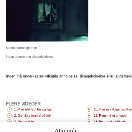
Menneskerettighed nr. 9
Ingen ubegrundet tilbageholdelse
Ingen må underkastes vilkårlig anholdelse, tilbageholdelse eller landsforvi
FLERE VIDEOER
1. Vi er alle født frie og lige
11. Vi er uskyldige, indtil a
2. Gør ikke forskel på folk
12. Retten til et privatliv
3. Retten til liv
13. Bevægelsesfrihed
4. Intet slaveri
14. Retten til at søge et si
Abonnér