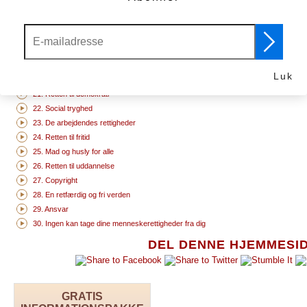
5. Ingen tortur
15. Retten til en nationalitet
6. Du har rettigheder, uanset hvor du er
16. Ægteskab og familie
7. Vi er alle lige for loven
17. Retten til dine egne tin
8. Dine menneskerettigheder er beskyttet af loven
18. Tankefrihed
9. Ingen ubegrundet tilbageholdelse
19. Ytringsfrihed
Luk
10. Retten til at få sin sag prøvet
20. Retten til offentligt at f
21. Retten til demokrati
22. Social tryghed
23. De arbejdendes rettigheder
24. Retten til fritid
25. Mad og husly for alle
26. Retten til uddannelse
27. Copyright
28. En retfærdig og fri verden
29. Ansvar
30. Ingen kan tage dine menneskerettigheder fra dig
DEL DENNE HJEMMESI
GRATIS