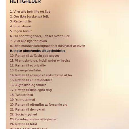
RETTIGHEDER
1. Vi er alle født frie og lige
2. Gør ikke forskel på folk
3. Retten til liv
4. Intet slaveri
5. Ingen tortur
6. Du har rettigheder, uanset hvor du er
7. Vi er alle lige for loven
8. Dine menneskerettigheder er beskyttet af loven
9. Ingen ubegrundet tilbageholdelse
10. Retten til at få sin sag prøvet
11. Vi er uskyldige, indtil andet er bevist
12. Retten til et privatliv
13. Bevægelsesfrihed
14. Retten til at søge et sikkert sted at bo
15. Retten til en nationalitet
16. Ægteskab og familie
17. Retten til dine egne ting
18. Tankefrihed
19. Ytringsfrihed
20. Retten til offentligt at forsamle sig
21. Retten til demokrati
22. Social tryghed
23. De arbejdendes rettigheder
24. Retten til fritid