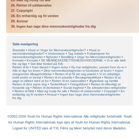
25. Mad og husly for alle
26. Retten til uddannelse
27. Copyright
28. En retfærdig og fri verden
29. Ansvar
30. Ingen kan tage dine menneskerettigheder fra dig
Side-navigering
Startside
Hvad er Unge for Menneskerettigheder?
Hvad er
menneskerettigheder?
Undervisere
Tag initiativ
Forkæmpere for
menneskerettigheder
Nyheder
Bestilling
Unge for Menneskerettigheder
Kontakt
Kontakt
SE MENNESKERETTIGHEDSVIDEOERNE:
Vi er alle født
frie og lige
Gør ikke forskel på folk
Retten til liv
Intet slaveri
Ingen tortur
Du har rettigheder, uanset hvor du er
Alle er lige for loven
Dine menneskerettigheder er beskyttet af loven
Ingen
ubegrundet tilbageholdelse
Retten til at få sin sag prøvet
Vi er uskyldige,
indtil andet er bevist
Retten til et privatliv
Bevægelsesfrihed
Retten til at
søge et sikkert sted at bo
Retten til en nationalitet
Ægteskab og familie
Retten til dine egne ting
Tankefrihed
Ytringsfrihed
Retten til offentligt at
forsamle sig
Retten til demokrati
Social tryghed
De arbejdendes rettigheder
Retten til fritid
Mad og husly for alle
Retten til uddannelse
Copyright
En
retfærdig og fri verden
Ansvar
Ingen kan tage dine menneskerettigheder
fra dig
©2002-2026 Youth for Human Rights International. Alle rettigheder forbeholdt. Youth
for Human Rights Internationals logo ejes af Youth for Human Rights International.
Logoet for UNITED ejes af TXL Films og bliver benyttet med deres tilladelse.