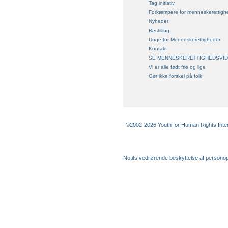
Tag initiativ
Forkæmpere for menneskerettigh
Nyheder
Bestilling
Unge for Menneskerettigheder
Kontakt
SE MENNESKERETTIGHEDSVI
Vi er alle født frie og lige
Gør ikke forskel på folk
©2002-2026 Youth for Human Rights Interna
Notits vedrørende beskyttelse af persono