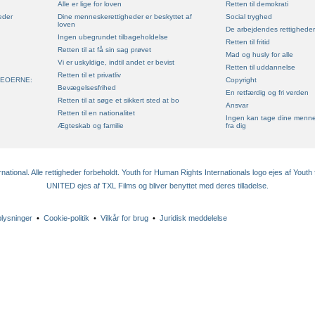
Alle er lige for loven
Retten til demokrati
eder
Dine menneskerettigheder er beskyttet af
Social tryghed
loven
De arbejdendes rettigheder
Ingen ubegrundet tilbageholdelse
Retten til fritid
Retten til at få sin sag prøvet
Mad og husly for alle
Vi er uskyldige, indtil andet er bevist
Retten til uddannelse
Retten til et privatliv
DEOERNE:
Copyright
Bevægelsesfrihed
En retfærdig og fri verden
Retten til at søge et sikkert sted at bo
Ansvar
Retten til en nationalitet
Ingen kan tage dine menne
Ægteskab og familie
fra dig
tional. Alle rettigheder forbeholdt. Youth for Human Rights Internationals logo ejes af Youth 
UNITED ejes af TXL Films og bliver benyttet med deres tilladelse.
plysninger
•
Cookie-politik
•
Vilkår for brug
•
Juridisk meddelelse