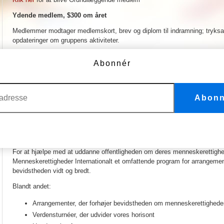
Ydende medlem, $300 om året
Medlemmer modtager medlemskort, brev og diplom til indramning; tryks
opdateringer om gruppens aktiviteter.
Klik her
for at blive et årligt ydende medlem
Abonnér
Firmamedlem, $500 om året
Medlemmer modtager et medlemskort, brev og certifikat egnet til indramni
engagement i undervisning i menneskerettigheder. Firmamedlemmer opda
Abonn
gruppens aktiviteter og får særlige rapporter.
Klik her
for at blive firmamedlem
Firma-sponsorater
For at hjælpe med at uddanne offentligheden om deres menneskerettighed
Menneskerettigheder Internationalt et omfattende program for arrangemente
bevidstheden vidt og bredt.
Blandt andet:
Arrangementer, der forhøjer bevidstheden om menneskerettighede
Verdensturnéer, der udvider vores horisont