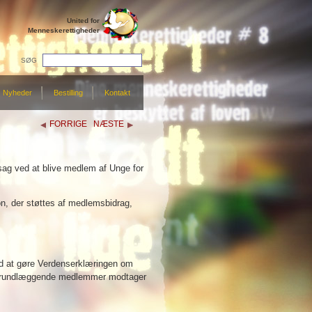
United for
Menneskerettigheder
SØG
Nyheder
Bestilling
Kontakt
FORRIGE
NÆSTE
ag ved at blive medlem af Unge for
on, der støttes af medlemsbidrag,
eddelelser i medierne og indrykning
ed at gøre Verdenserklæringen om
n. Grundlæggende medlemmer modtager