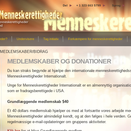
Del
+ 1 323 663 5799
Sprog
eder?
Undervisere
Tag initiativ
Forkæmpere for menneskerettigheder
MEDLEMSKABER/BIDRAG
MEDLEMSKABER OG DONATIONER
Du kan straks begynde at hjælpe den internationale menneskerettighedss
Menneskerettigheder Internationalt.
Unge for Menneskerettigheder Internationalt er en almennyttig organisati
som er fradragsberettigede i USA.
Hvad din medlemskabs donation støtter:
Menneskerettigheds paneler – menneskerettigheds ledere og aktivister, der tager forskellige menneskerettigheds spørgsmål op, såsom menneskehandel, ulovlig tilbageholdelse og krænkelse af pressefrihed- og religionsfrihed.
Omfattende mediekampagner – at få menneskerettigheds public service-m
Grundlæggende medlemskab $40
af trykte menneskerettigheds public service-annoncer.
Et 40 dollars medlemskab hjælper os med at fortsætte vores arbejde m
Menneskerettigheder almindeligt kendt, og at den følges i hele verde
regelmæssige e-mail-opdateringer om gruppens aktiviteter.
Klik her
for at blive Grundlæggende medlem