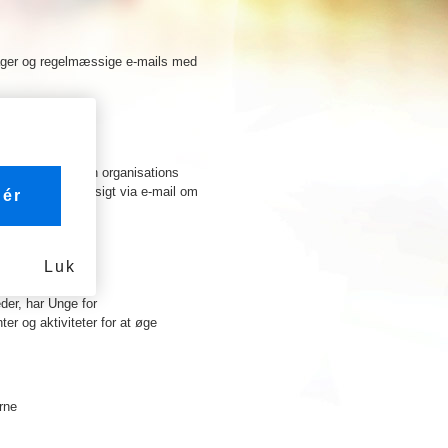
ager og regelmæssige e-mails med
ng, der viser din organisations
teres regelmæssigt via e-mail om
ér
Luk
er, har Unge for
r og aktiviteter for at øge
rne