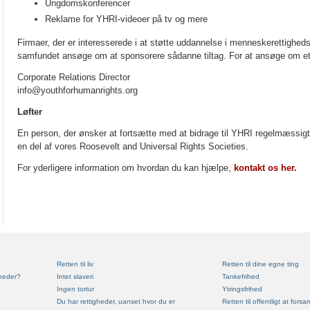
Ungdomskonferencer
Reklame for YHRI-videoer på tv og mere
Firmaer, der er interesserede i at støtte uddannelse i menneskerettigheds
samfundet ansøge om at sponsorere sådanne tiltag. For at ansøge om et 
Corporate Relations Director
info@youthforhumanrights.org
Løfter
En person, der ønsker at fortsætte med at bidrage til YHRI regelmæssigt,
en del af vores Roosevelt and Universal Rights Societies.
For yderligere information om hvordan du kan hjælpe,
k
ontakt os her.
Retten til liv
Retten til dine egne ting
heder?
Intet slaveri
Tankefrihed
Ingen tortur
Ytringsfrihed
Du har rettigheder, uanset hvor du er
Retten til offentligt at forsa