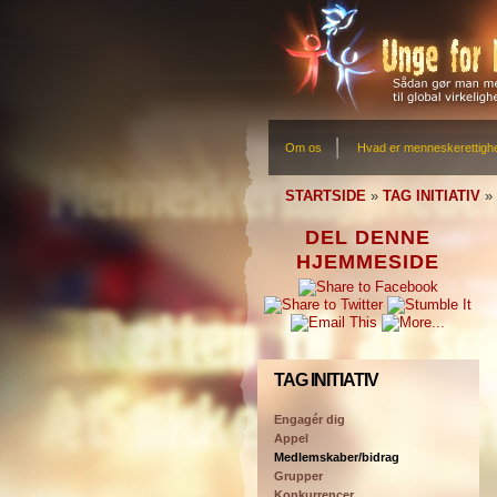
Om os
Hvad er menneskerettigh
STARTSIDE
»
TAG INITIATIV
»
DEL DENNE
HJEMMESIDE
TAG INITIATIV
Engagér dig
Appel
Medlemskaber/bidrag
Grupper
Konkurrencer