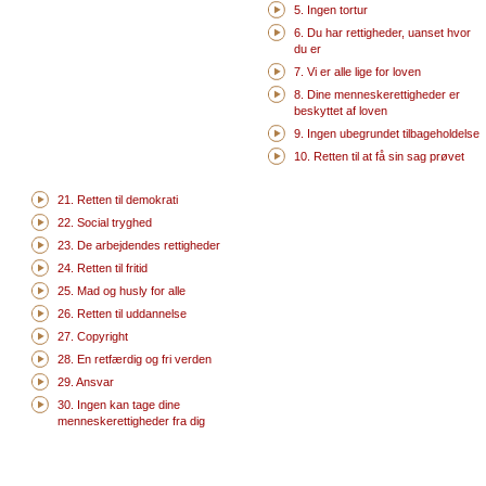
5. Ingen tortur
6. Du har rettigheder, uanset hvor
du er
7. Vi er alle lige for loven
8. Dine menneskerettigheder er
beskyttet af loven
9. Ingen ubegrundet tilbageholdelse
10. Retten til at få sin sag prøvet
21. Retten til demokrati
22. Social tryghed
23. De arbejdendes rettigheder
24. Retten til fritid
25. Mad og husly for alle
26. Retten til uddannelse
27. Copyright
28. En retfærdig og fri verden
29. Ansvar
30. Ingen kan tage dine
menneskerettigheder fra dig