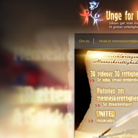
Om os
Hvad er menneskerettigh