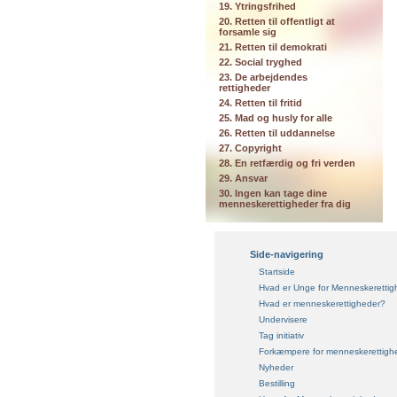
19. Ytringsfrihed
20. Retten til offentligt at
forsamle sig
21. Retten til demokrati
22. Social tryghed
23. De arbejdendes
rettigheder
24. Retten til fritid
25. Mad og husly for alle
26. Retten til uddannelse
27. Copyright
28. En retfærdig og fri verden
29. Ansvar
30. Ingen kan tage dine
menneskerettigheder fra dig
Side-navigering
Startside
Hvad er Unge for Menneskerettig
Hvad er menneskerettigheder?
Undervisere
Tag initiativ
Forkæmpere for menneskerettigh
Nyheder
Bestilling