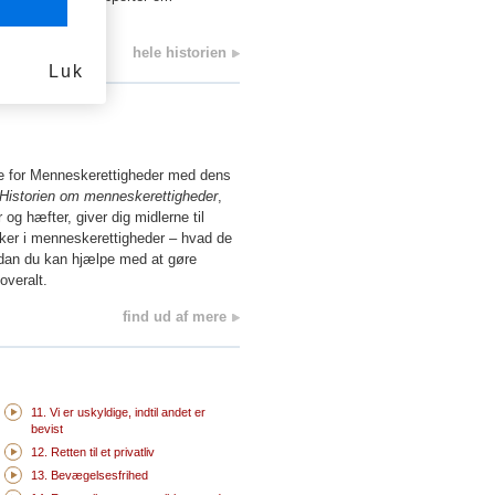
rt år.
hele historien
Luk
e for Menneskerettigheder med dens
Historien om menneskerettigheder
,
og hæfter, giver dig midlerne til
ker i menneskerettigheder – hvad de
ordan du kan hjælpe med at gøre
overalt.
find ud af mere
11. Vi er uskyldige, indtil andet er
bevist
12. Retten til et privatliv
13. Bevægelsesfrihed