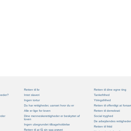
Retten til liv
Retten til dine egne ting
heder?
Intet slaveri
Tankefrihed
Ingen tortur
Ytringsfrihed
Du har rettigheder, uanset hvor du er
Retten til offentligt at forsa
Alle er lige for loven
Retten til demokrati
eder
Dine menneskerettigheder er beskyttet af
Social tryghed
loven
De arbejdendes rettigheder
Ingen ubegrundet tilbageholdelse
Retten til fritid
Retten til at få sin sag prøvet