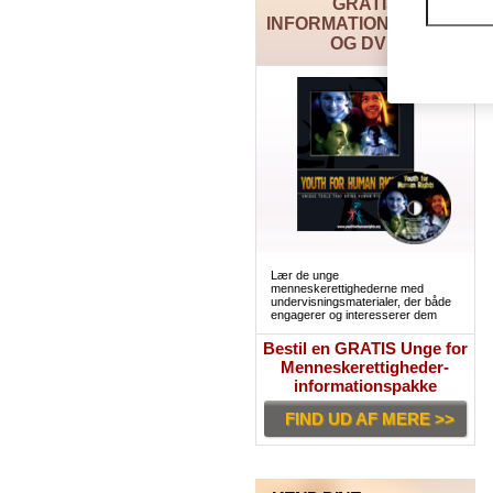
GRATIS
INFORMATIONSPAKKE
OG DVD
Lær de unge
menneskerettighederne med
undervisningsmaterialer, der både
engagerer og interesserer dem
Bestil en GRATIS Unge for
Menneskerettigheder-
informationspakke
FIND UD AF MERE >>