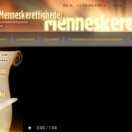
Del
+ 1 323 663 5799
Sprog
eder?
Undervisere
Tag initiativ
Forkæmpere for menneskerettigheder