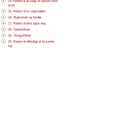
14. Retten til at søge et sikkert sted
at bo
15. Retten til en nationalitet
16. Ægteskab og familie
17. Retten til dine egne ting
18. Tankefrihed
19. Ytringsfrihed
20. Retten til offentligt at forsamle
sig