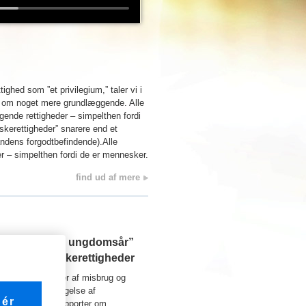
ighed som ”et privilegium,” taler vi i
” om noget mere grundlæggende. Alle
ende rettigheder – simpelthen fordi
kerettigheder” snarere end et
ndens forgodtbefindende).Alle
r – simpelthen fordi de er mennesker.
find ud af mere
”Internationale ungdomsår”
børns menneskerettigheder
n under 15 år lider af misbrug og
mité til forebyggelse af
ér
e millioner nye rapporter om