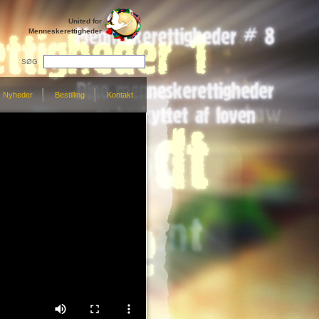
United for
Menneskerettigheder
SØG
Nyheder
Bestilling
Kontakt