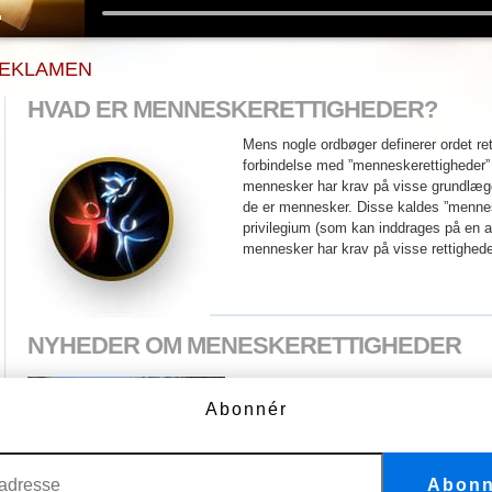
 REKLAMEN
HVAD ER MENNESKERETTIGHEDER?
Mens nogle ordbøger definerer ordet rett
forbindelse med ”menneskerettigheder
mennesker har krav på visse grundlægg
de er mennesker. Disse kaldes ”mennes
privilegium (som kan inddrages på en a
mennesker har krav på visse rettighede
NYHEDER OM MENESKERETTIGHEDER
80-dages tur til ære for FN’s 
Abonnér
taler om udbredt misbrug af 
UNICEF rapporterer, at 40 millioner bør
omsorgssvigt, mens USA’s Nationale Ko
Abonn
Børnemishandling fortæller, at der er tr