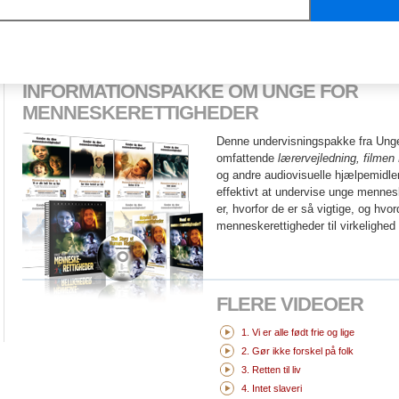
børnemishandling eller omsorgssvigt hve
INFORMATIONSPAKKE OM
UNGE FOR
MENNESKERETTIGHEDER
Denne undervisningspakke fra Ung
omfattende
lærervejledning, filmen
og andre audiovisuelle hjælpemidler 
effektivt at undervise unge mennes
er, hvorfor de er så vigtige, og hv
menneskerettigheder til virkelighed 
FLERE VIDEOER
1. Vi er alle født frie og lige
2. Gør ikke forskel på folk
3. Retten til liv
4. Intet slaveri