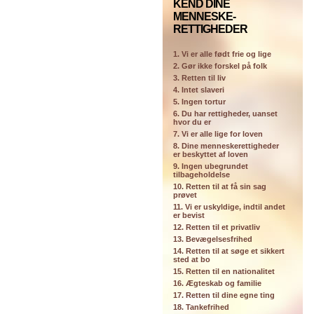
KEND DINE
MENNESKE-
RETTIGHEDER
1. Vi er alle født frie og lige
2. Gør ikke forskel på folk
3. Retten til liv
4. Intet slaveri
5. Ingen tortur
6. Du har rettigheder, uanset
hvor du er
7. Vi er alle lige for loven
8. Dine menneskerettigheder
er beskyttet af loven
9. Ingen ubegrundet
tilbageholdelse
10. Retten til at få sin sag
prøvet
11. Vi er uskyldige, indtil andet
er bevist
12. Retten til et privatliv
13. Bevægelsesfrihed
14. Retten til at søge et sikkert
sted at bo
15. Retten til en nationalitet
16. Ægteskab og familie
17. Retten til dine egne ting
18. Tankefrihed