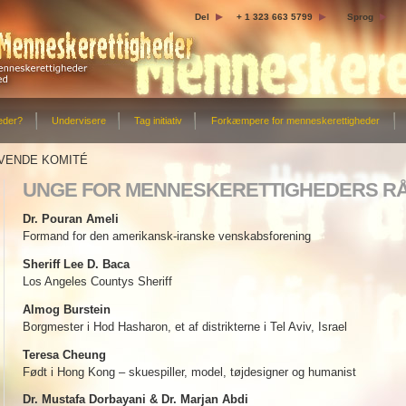
Del
+ 1 323 663 5799
Sprog
eder?
Undervisere
Tag initiativ
Forkæmpere for menneskerettigheder
VENDE KOMITÉ
UNGE FOR MENNESKERETTIGHEDERS RÅ
Dr. Pouran Ameli
Formand for den amerikansk-iranske venskabsforening
Sheriff Lee D. Baca
Los Angeles Countys Sheriff
Almog Burstein
Borgmester i Hod Hasharon, et af distrikterne i Tel Aviv, Israel
Teresa Cheung
Født i Hong Kong – skuespiller, model, tøjdesigner og humanist
Dr. Mustafa Dorbayani & Dr. Marjan Abdi