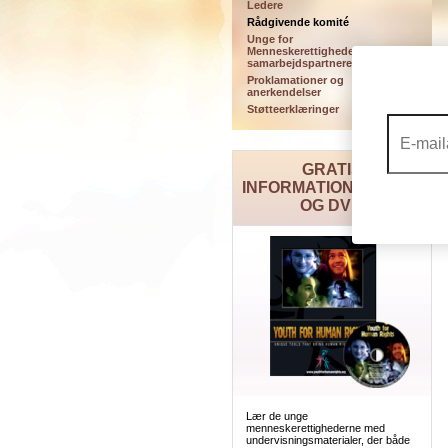
Ledere
Rådgivende komité
Unge for
Menneskerettigheders
samarbejdspartnere
Proklamationer og
anerkendelser
Støtteerklæringer
GRATIS
INFORMATIONSPAKKE
OG DVD
Lær de unge
menneskerettighederne med
undervisningsmaterialer, der både