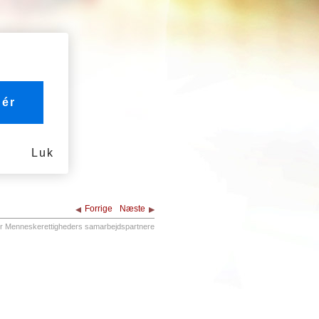
ér
Luk
Forrige
Næste
r Menneskerettigheders samarbejdspartnere