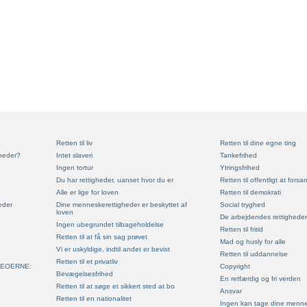
Retten til liv
Retten til dine egne ting
heder?
Intet slaveri
Tankefrihed
Ingen tortur
Ytringsfrihed
Du har rettigheder, uanset hvor du er
Retten til offentligt at forsa
Alle er lige for loven
Retten til demokrati
eder
Dine menneskerettigheder er beskyttet af
Social tryghed
loven
De arbejdendes rettigheder
Ingen ubegrundet tilbageholdelse
Retten til fritid
Retten til at få sin sag prøvet
Mad og husly for alle
Vi er uskyldige, indtil andet er bevist
Retten til uddannelse
Retten til et privatliv
DEOERNE:
Copyright
Bevægelsesfrihed
En retfærdig og fri verden
Retten til at søge et sikkert sted at bo
Ansvar
Retten til en nationalitet
Ingen kan tage dine menne