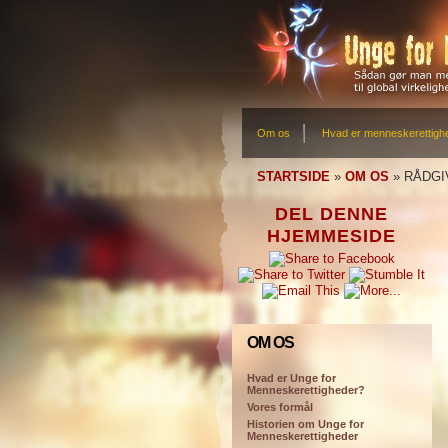
Om os
Hvad er menneskerettigh
STARTSIDE
»
OM OS
»
RÅDGI
DEL DENNE
HJEMMESIDE
OM OS
Hvad er Unge for
Menneskerettigheder?
Vores formål
Historien om Unge for
Menneskerettigheder