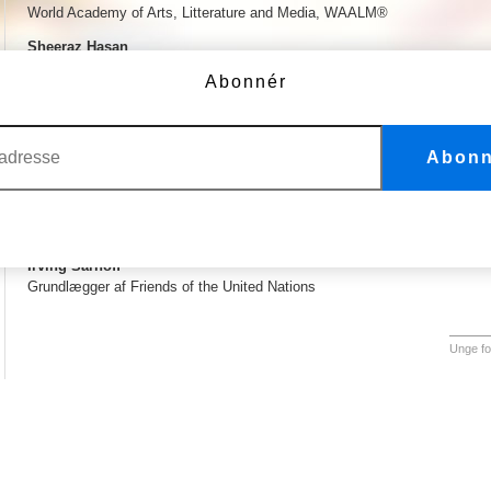
World Academy of Arts, Litterature and Media, WAALM®
Sheeraz Hasan
Grundlægger af Tinseltown TV og Hollywood TV
Abonnér
Judith Lahai-Momoh
Saving Lives Through Alternate Options
Abonn
Dottie Laster
Million Kids
Rev. Dr. Elizabeth McKinney
Leder af Ghanas Handels- og informationskontor
Irving Sarnoff
Grundlægger af Friends of the United Nations
Unge fo