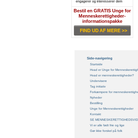
engagerer og interesserer dem
Bestil en GRATIS Unge for
Menneskerettigheder-
informationspakke
FIND UD AF MERE >>
Side-navigering
Startside
Hvad er Unge for Menneskerettig
Hvad er menneskerettigheder?
Undervisere
Tag initiativ
Forkæmpere for menneskerettigh
Nyheder
Bestilling
Unge for Menneskerettigheder
Kontakt
SE MENNESKERETTIGHEDSVI
Vi er alle født frie og lige
Gør ikke forskel på folk