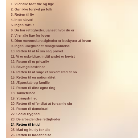
1. Vi er alle født frie og lige
2. Gør ikke forskel på folk
3. Retten til liv
4. Intet slaveri
5. Ingen tortur
6. Du har rettigheder, uanset hvor du er
7. Vi er alle lige for loven
8. Dine menneskerettigheder er beskyttet af loven
9. Ingen ubegrundet tilbageholdelse
10. Retten til at få sin sag prøvet
11. Vi er uskyldige, indtil andet er bevist
12. Retten til et privatliv
13. Bevægelsesfrihed
14. Retten til at søge et sikkert sted at bo
15. Retten til en nationalitet
16. Ægteskab og familie
17. Retten til dine egne ting
18. Tankefrihed
19. Ytringsfrihed
20. Retten til offentligt at forsamle sig
21. Retten til demokrati
22. Social tryghed
23. De arbejdendes rettigheder
24. Retten til fritid
25. Mad og husly for alle
26. Retten til uddannelse