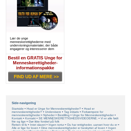
Lær de unge
menneskerettighederne med
undervisningsmaterialer, der både
engagerer og interesserer dem
Bestil en GRATIS Unge for
Menneskerettigheder-
informationspakke
FIND UD AF MERE >>
Side-navigering
Startside
Hvad er Unge for Menneskerettigheder?
Hvad er
menneskerettigheder?
Undervisere
Tag initiativ
Forkæmpere for
menneskerettigheder
Nyheder
Bestilling
Unge for Menneskerettigheder
Kontakt
Kontakt
SE MENNESKERETTIGHEDSVIDEOERNE:
Vi er alle født
frie og lige
Gør ikke forskel på folk
Retten til liv
Intet slaveri
Ingen tortur
Du har rettigheder, uanset hvor du er
Alle er lige for loven
Dine menneskerettigheder er beskyttet af loven
Ingen