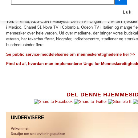
rolle, som undervisning i menneskerettigheder spiller.
Mediekampagner
– Unge for Menneskerettigheder-videoerne er blevet fr
Luk
rundt om i verden. Videoerne er blevet sendt på tv-stationer, herunder 
York til Kina), ABS-CBN i Malaysia, Zenit TV i Ungarn, TV Mitel i Tjekkiet
i Mexico, Chanel 51 Nova TV i Colombia, Odeon TV i Italien og mange fler
mennesker over hele verden. Ud over medierne, der bringer vores budska
æteren, har taxachauffører, biografer, indkøbscentre, stadioner og stors
hundredtusinder flere.
Se public service-meddelelserne om menneskerettighederne her >>
Find ud af, hvordan man implementerer Unge for Menneskerettighe
DEL DENNE HJEMMESI
UNDERVISERE
Velkommen
Detaljer om undervisningspakken