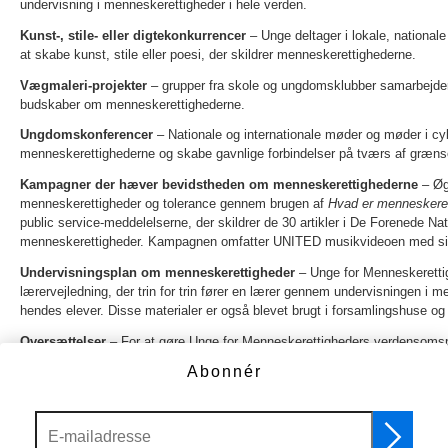
undervisning i menneskerettigheder i hele verden.
Kunst-, stile- eller digtekonkurrencer
– Unge deltager i lokale, nationale 
at skabe kunst, stile eller poesi, der skildrer menneskerettighederne.
Vægmaleri-projekter
– grupper fra skole og ungdomsklubber samarbejder
budskaber om menneskerettighederne.
Ungdomskonferencer
– Nationale og internationale møder og møder i cyb
menneskerettighederne og skabe gavnlige forbindelser på tværs af grænse
Kampagner der hæver bevidstheden om menneskerettighederne
– Øg
menneskerettigheder og tolerance gennem brugen af
Hvad er menneskere
public service-meddelelserne, der skildrer de 30 artikler i De Forenede N
menneskerettigheder. Kampagnen omfatter UNITED musikvideoen med si
Undervisningsplan om menneskerettigheder
– Unge for Menneskerettig
lærervejledning, der trin for trin fører en lærer gennem undervisningen i m
hendes elever. Disse materialer er også blevet brugt i forsamlingshuse o
Oversættelser
– For at gøre Unge for Menneskerettigheders verdensom
favnende som muligt, er Unge for Menneskerettigheders materialer blevet o
Abonnér
Internationale kampagner
– (1) Unge for Menneskerettigheders Verdenstu
ledere, undervisere og unge og arbejder for initiativer til uddannelse i men
(2) Internationale konferencer om menneskerettigheder samler unge fra hele