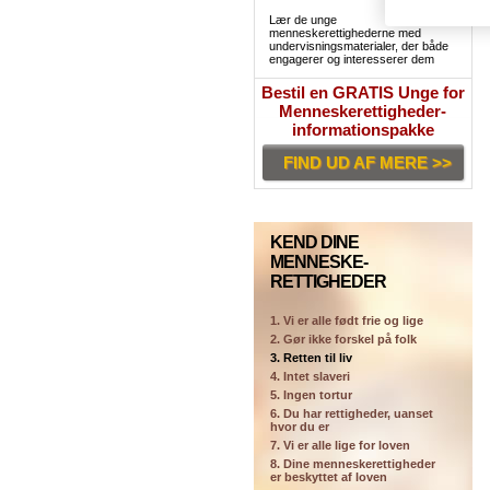
Lær de unge
menneskerettighederne med
undervisningsmaterialer, der både
engagerer og interesserer dem
Bestil en GRATIS Unge for
Menneskerettigheder-
informationspakke
FIND UD AF MERE >>
KEND DINE
MENNESKE-
RETTIGHEDER
1. Vi er alle født frie og lige
2. Gør ikke forskel på folk
3. Retten til liv
4. Intet slaveri
5. Ingen tortur
6. Du har rettigheder, uanset
hvor du er
7. Vi er alle lige for loven
8. Dine menneskerettigheder
er beskyttet af loven