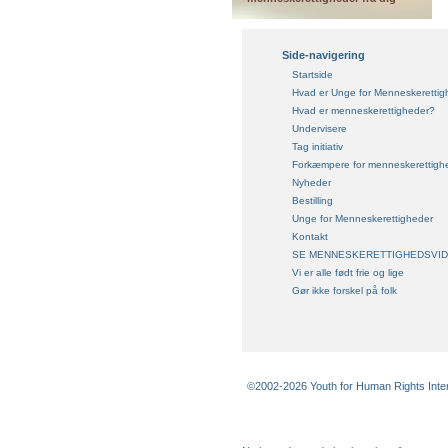
Side-navigering
Startside
Hvad er Unge for Menneskerettig
Hvad er menneskerettigheder?
Undervisere
Tag initiativ
Forkæmpere for menneskerettigh
Nyheder
Bestilling
Unge for Menneskerettigheder
Kontakt
SE MENNESKERETTIGHEDSVI
Vi er alle født frie og lige
Gør ikke forskel på folk
©2002-2026 Youth for Human Rights Interna