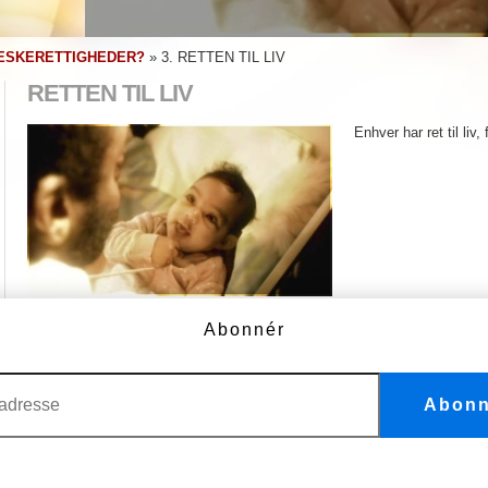
ESKERETTIGHEDER?
»
3. RETTEN TIL LIV
RETTEN TIL LIV
Enhver har ret til liv
Menneskerettighed nr. 3
Abonnér
Retten til liv
Abonn
FLERE VIDEOER
1. Vi er alle født frie og lige
11. Vi er uskyldige, indtil andet er
bevist
2. Gør ikke forskel på folk