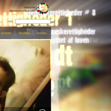
United for
Menneskerettigheder
SØG
Nyheder
Bestilling
Kontakt