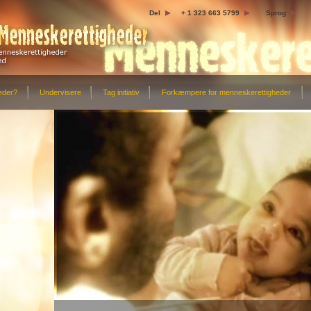
Del
+ 1 323 663 5799
Sprog
eder?
Undervisere
Tag initiativ
Forkæmpere for menneskerettigheder