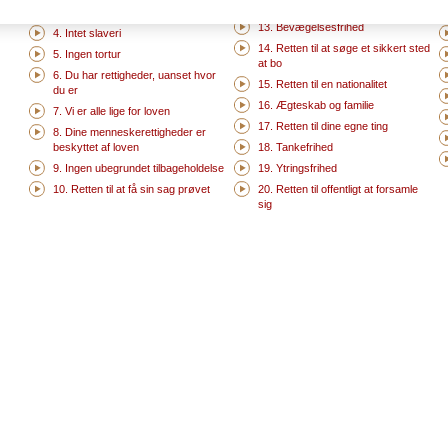
12. Retten til et privatliv
3. Retten til liv
13. Bevægelsesfrihed
4. Intet slaveri
14. Retten til at søge et sikkert sted
5. Ingen tortur
at bo
6. Du har rettigheder, uanset hvor
15. Retten til en nationalitet
du er
16. Ægteskab og familie
7. Vi er alle lige for loven
17. Retten til dine egne ting
8. Dine menneskerettigheder er
beskyttet af loven
18. Tankefrihed
9. Ingen ubegrundet tilbageholdelse
19. Ytringsfrihed
10. Retten til at få sin sag prøvet
20. Retten til offentligt at forsamle
sig