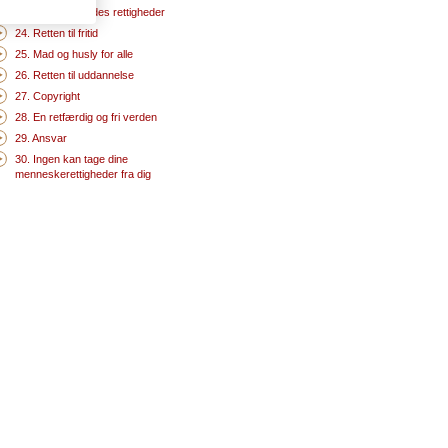
23. De arbejdendes rettigheder
24. Retten til fritid
25. Mad og husly for alle
26. Retten til uddannelse
27. Copyright
28. En retfærdig og fri verden
29. Ansvar
30. Ingen kan tage dine
menneskerettigheder fra dig