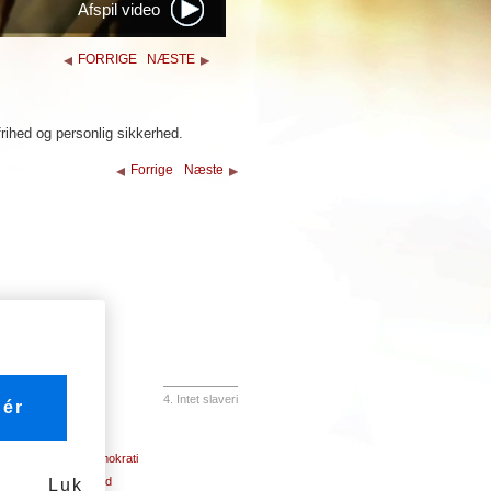
Afspil video
FORRIGE
NÆSTE
, frihed og personlig sikkerhed.
Forrige
Næste
4. Intet slaveri
ér
21. Retten til demokrati
22. Social tryghed
Luk