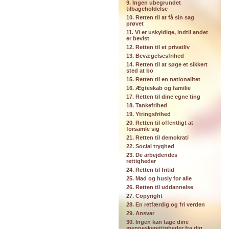
9. Ingen ubegrundet
tilbageholdelse
10. Retten til at få sin sag
prøvet
11. Vi er uskyldige, indtil andet
er bevist
12. Retten til et privatliv
13. Bevægelsesfrihed
14. Retten til at søge et sikkert
sted at bo
15. Retten til en nationalitet
16. Ægteskab og familie
17. Retten til dine egne ting
18. Tankefrihed
19. Ytringsfrihed
20. Retten til offentligt at
forsamle sig
21. Retten til demokrati
22. Social tryghed
23. De arbejdendes
rettigheder
24. Retten til fritid
25. Mad og husly for alle
26. Retten til uddannelse
27. Copyright
28. En retfærdig og fri verden
29. Ansvar
30. Ingen kan tage dine
menneskerettigheder fra dig