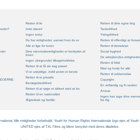
Retten til liv
Retten til dine egne ting
heder?
Intet slaveri
Tankefrihed
Ingen tortur
Ytringsfrihed
Du har rettigheder, uanset hvor du er
Retten til offentligt at forsa
Alle er lige for loven
Retten til demokrati
eder
Dine menneskerettigheder er beskyttet af
Social tryghed
loven
De arbejdendes rettigheder
Ingen ubegrundet tilbageholdelse
Retten til fritid
Retten til at få sin sag prøvet
Mad og husly for alle
Vi er uskyldige, indtil andet er bevist
Retten til uddannelse
Retten til et privatliv
DEOERNE:
Copyright
Bevægelsesfrihed
En retfærdig og fri verden
Retten til at søge et sikkert sted at bo
Ansvar
Retten til en nationalitet
Ingen kan tage dine menne
Ægteskab og familie
fra dig
tional. Alle rettigheder forbeholdt. Youth for Human Rights Internationals logo ejes af Youth 
UNITED ejes af TXL Films og bliver benyttet med deres tilladelse.