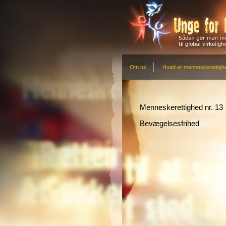
Om os
Hvad er menneskerettigh
Menneskerettighed nr. 13
Bevægelsesfrihed