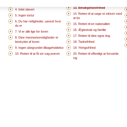
12. Retten til et privatliv
3. Retten til liv
13. Bevægelsesfrihed
4. Intet slaveri
14. Retten til at søge et sikkert sted
5. Ingen tortur
at bo
6. Du har rettigheder, uanset hvor
15. Retten til en nationalitet
du er
16. Ægteskab og familie
7. Vi er alle lige for loven
17. Retten til dine egne ting
8. Dine menneskerettigheder er
beskyttet af loven
18. Tankefrihed
9. Ingen ubegrundet tilbageholdelse
19. Ytringsfrihed
10. Retten til at få sin sag prøvet
20. Retten til offentligt at forsamle
sig