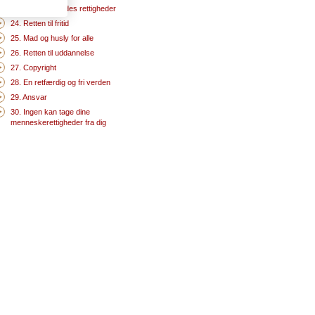
23. De arbejdendes rettigheder
24. Retten til fritid
25. Mad og husly for alle
26. Retten til uddannelse
27. Copyright
28. En retfærdig og fri verden
29. Ansvar
30. Ingen kan tage dine
menneskerettigheder fra dig