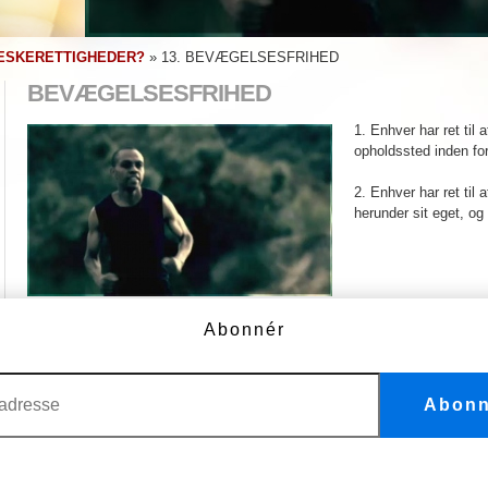
ESKERETTIGHEDER?
»
13. BEVÆGELSESFRIHED
BEVÆGELSESFRIHED
1. Enhver har ret til a
opholdssted inden for
2. Enhver har ret til 
herunder sit eget, og t
Menneskerettighed nr. 13
Abonnér
Bevægelsesfrihed
Abonn
FLERE VIDEOER
1. Vi er alle født frie og lige
11. Vi er uskyldige, indtil andet er
bevist
2. Gør ikke forskel på folk