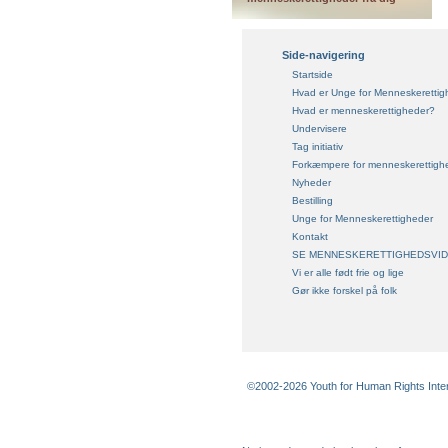
Side-navigering
Startside
Hvad er Unge for Menneskerettig
Hvad er menneskerettigheder?
Undervisere
Tag initiativ
Forkæmpere for menneskerettigh
Nyheder
Bestilling
Unge for Menneskerettigheder
Kontakt
SE MENNESKERETTIGHEDSVI
Vi er alle født frie og lige
Gør ikke forskel på folk
©2002-2026 Youth for Human Rights Interna