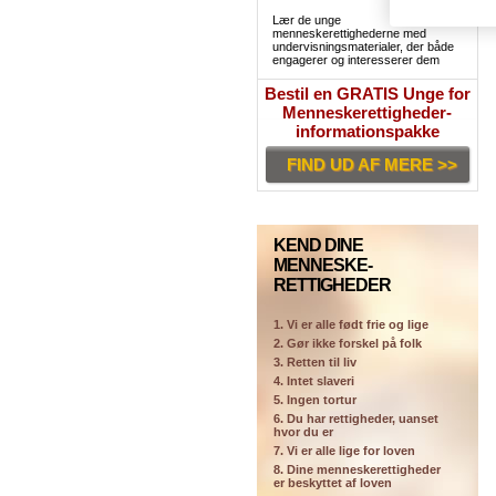
Lær de unge
menneskerettighederne med
undervisningsmaterialer, der både
engagerer og interesserer dem
Bestil en GRATIS Unge for
Menneskerettigheder-
informationspakke
FIND UD AF MERE >>
KEND DINE
MENNESKE-
RETTIGHEDER
1. Vi er alle født frie og lige
2. Gør ikke forskel på folk
3. Retten til liv
4. Intet slaveri
5. Ingen tortur
6. Du har rettigheder, uanset
hvor du er
7. Vi er alle lige for loven
8. Dine menneskerettigheder
er beskyttet af loven