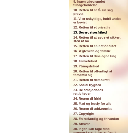
9. Ingen ubegrundet
tilbageholdelse
10. Retten til at få sin sag
prøvet
11. Vi er uskyldige, indtil andet
er bevist
12. Retten til et privatliv
13. Bevægelsesfrihed
14. Retten til at søge et sikkert
sted at bo
15. Retten til en nationalitet
16. Ægteskab og familie
17. Retten til dine egne ting
18. Tankefrihed
19. Ytringsfrihed
20. Retten til offentligt at
forsamle sig
21. Retten til demokrati
22. Social tryghed
23. De arbejdendes
rettigheder
24. Retten til fritid
25. Mad og husly for alle
26. Retten til uddannelse
27. Copyright
28. En retfærdig og fri verden
29. Ansvar
30. Ingen kan tage dine
menneskerettigheder fra dig