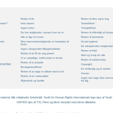
Retten til liv
Retten til dine egne ting
heder?
Intet slaveri
Tankefrihed
Ingen tortur
Ytringsfrihed
Du har rettigheder, uanset hvor du er
Retten til offentligt at forsa
Alle er lige for loven
Retten til demokrati
eder
Dine menneskerettigheder er beskyttet af
Social tryghed
loven
De arbejdendes rettigheder
Ingen ubegrundet tilbageholdelse
Retten til fritid
Retten til at få sin sag prøvet
Mad og husly for alle
Vi er uskyldige, indtil andet er bevist
Retten til uddannelse
Retten til et privatliv
DEOERNE:
Copyright
Bevægelsesfrihed
En retfærdig og fri verden
Retten til at søge et sikkert sted at bo
Ansvar
Retten til en nationalitet
Ingen kan tage dine menne
Ægteskab og familie
fra dig
tional. Alle rettigheder forbeholdt. Youth for Human Rights Internationals logo ejes af Youth 
UNITED ejes af TXL Films og bliver benyttet med deres tilladelse.