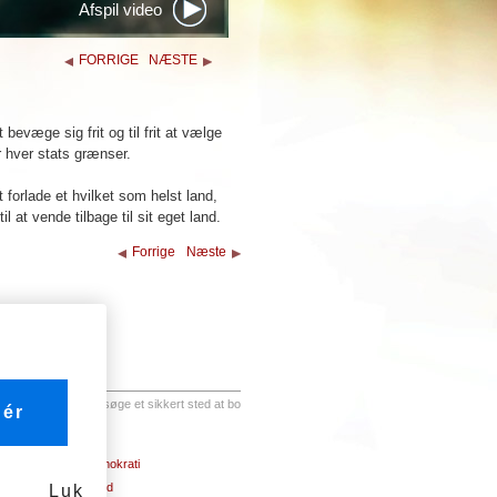
Afspil video
FORRIGE
NÆSTE
t bevæge sig frit og til frit at vælge
 hver stats grænser.
at forlade et hvilket som helst land,
il at vende tilbage til sit eget land.
Forrige
Næste
14. Retten til at søge et sikkert sted at bo
ér
21. Retten til demokrati
22. Social tryghed
Luk