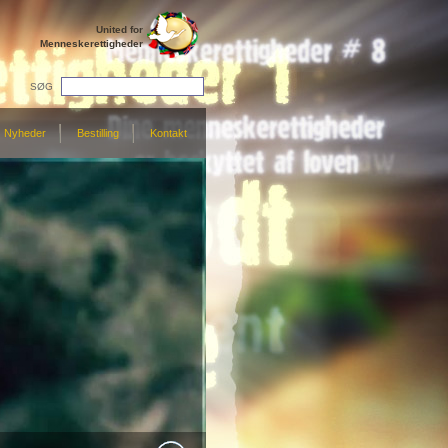
United for
Menneskerettigheder
SØG
Nyheder
Bestilling
Kontakt