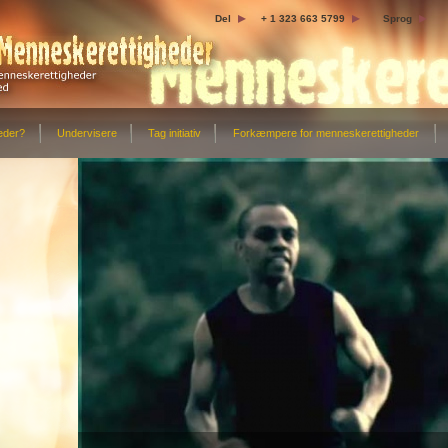
Del
+ 1 323 663 5799
Sprog
eder?
Undervisere
Tag initiativ
Forkæmpere for menneskerettigheder