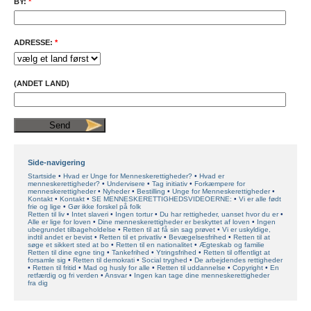
BY:
*
ADRESSE:
*
(ANDET LAND)
Side-navigering
Startside
Hvad er Unge for Menneskerettigheder?
Hvad er
menneskerettigheder?
Undervisere
Tag initiativ
Forkæmpere for
menneskerettigheder
Nyheder
Bestilling
Unge for Menneskerettigheder
Kontakt
Kontakt
SE MENNESKERETTIGHEDSVIDEOERNE:
Vi er alle født
frie og lige
Gør ikke forskel på folk
Retten til liv
Intet slaveri
Ingen tortur
Du har rettigheder, uanset hvor du er
Alle er lige for loven
Dine menneskerettigheder er beskyttet af loven
Ingen
ubegrundet tilbageholdelse
Retten til at få sin sag prøvet
Vi er uskyldige,
indtil andet er bevist
Retten til et privatliv
Bevægelsesfrihed
Retten til at
søge et sikkert sted at bo
Retten til en nationalitet
Ægteskab og familie
Retten til dine egne ting
Tankefrihed
Ytringsfrihed
Retten til offentligt at
forsamle sig
Retten til demokrati
Social tryghed
De arbejdendes rettigheder
Retten til fritid
Mad og husly for alle
Retten til uddannelse
Copyright
En
retfærdig og fri verden
Ansvar
Ingen kan tage dine menneskerettigheder
fra dig