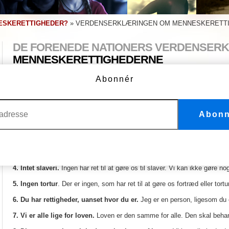
ESKERETTIGHEDER?
»
VERDENSERKLÆRINGEN OM MENNESKERETT
DE FORENEDE NATIONERS VERDENSER
MENNESKERETTIGHEDERNE
Forenklet udgave
Abonnér
Denne forenklede udgave af de 30 artikler i Verdenserklæringen om Menn
fremstillet specielt til unge.
1. Vi er alle født frie og lige.
Vi er alle født frie. Alle har vi vores egne t
Abonn
behandlet på samme måde.
2. Gør ikke forskel på folk.
Disse rettigheder tilhører alle, uanset hvor for
3. Retten til liv.
Vi har alle ret til at leve i frihed og sikkerhed.
4. Intet slaveri.
Ingen har ret til at gøre os til slaver. Vi kan ikke gøre no
5. Ingen tortur
. Der er ingen, som har ret til at gøre os fortræd eller tort
6. Du har rettigheder, uanset hvor du er.
Jeg er en person, ligesom du 
7. Vi er alle lige for loven.
Loven er den samme for alle. Den skal behand