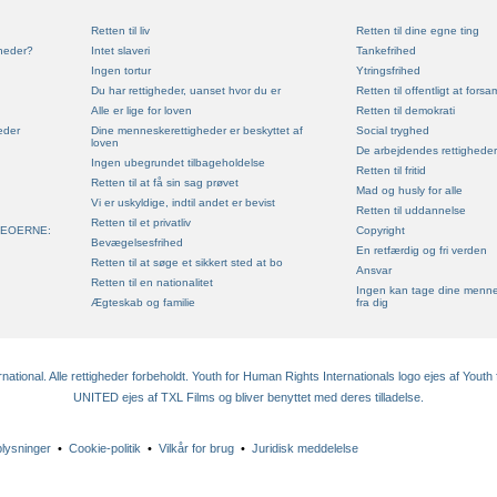
Retten til liv
Retten til dine egne ting
heder?
Intet slaveri
Tankefrihed
Ingen tortur
Ytringsfrihed
Du har rettigheder, uanset hvor du er
Retten til offentligt at forsa
Alle er lige for loven
Retten til demokrati
eder
Dine menneskerettigheder er beskyttet af
Social tryghed
loven
De arbejdendes rettigheder
Ingen ubegrundet tilbageholdelse
Retten til fritid
Retten til at få sin sag prøvet
Mad og husly for alle
Vi er uskyldige, indtil andet er bevist
Retten til uddannelse
Retten til et privatliv
DEOERNE:
Copyright
Bevægelsesfrihed
En retfærdig og fri verden
Retten til at søge et sikkert sted at bo
Ansvar
Retten til en nationalitet
Ingen kan tage dine menne
Ægteskab og familie
fra dig
tional. Alle rettigheder forbeholdt. Youth for Human Rights Internationals logo ejes af Youth 
UNITED ejes af TXL Films og bliver benyttet med deres tilladelse.
plysninger
•
Cookie-politik
•
Vilkår for brug
•
Juridisk meddelelse