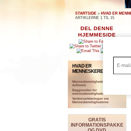
STARTSIDE
»
HVAD ER MENN
ARTIKLERNE 1 TIL 15
DEL DENNE
HJEMMESIDE
HVAD ER
MENNESKERETTIGHEDER?
Menneskerettigheder
defineret
Baggrunden for
menneskerettigheder
Verdenserklæringen om
Menneskerettighederne
GRATIS
INFORMATIONSPAKKE
OG DVD