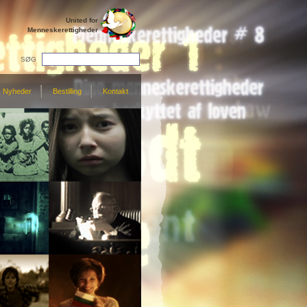
United for
Menneskerettigheder
SØG
Nyheder
Bestilling
Kontakt