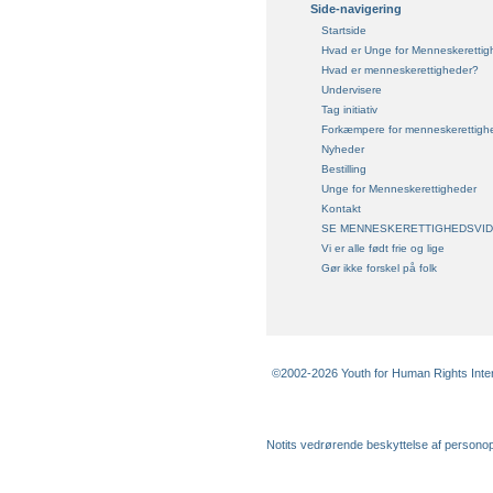
Side-navigering
Startside
Hvad er Unge for Menneskerettig
Hvad er menneskerettigheder?
Undervisere
Tag initiativ
Forkæmpere for menneskerettigh
Nyheder
Bestilling
Unge for Menneskerettigheder
Kontakt
SE MENNESKERETTIGHEDSVI
Vi er alle født frie og lige
Gør ikke forskel på folk
©2002-2026 Youth for Human Rights Interna
Notits vedrørende beskyttelse af persono