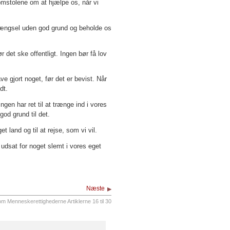
mstolene om at hjælpe os, når vi
 fængsel uden god grund og beholde os
r det ske offentligt. Ingen bør få lov
e gjort noget, før det er bevist. Når
ndt.
n har ret til at trænge ind i vores
god grund til det.
get land og til at rejse, som vi vil.
 udsat for noget slemt i vores eget
Næste
m Menneskerettighederne Artiklerne 16 til 30