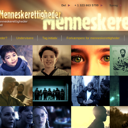
Del
+ 1 323 663 5799
Sprog
eder?
Undervisere
Tag initiativ
Forkæmpere for menneskerettigheder