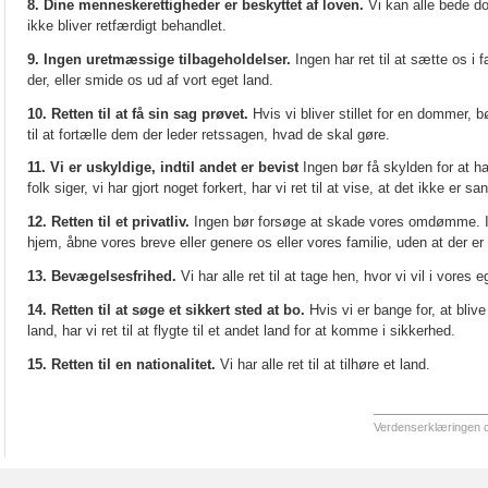
8. Dine menneskerettigheder er beskyttet af loven.
Vi kan alle bede do
ikke bliver retfærdigt behandlet.
9. Ingen uretmæssige tilbageholdelser.
Ingen har ret til at sætte os i
der, eller smide os ud af vort eget land.
10. Retten til at få sin sag prøvet.
Hvis vi bliver stillet for en dommer, bø
til at fortælle dem der leder retssagen, hvad de skal gøre.
11. Vi er uskyldige, indtil andet er bevist
Ingen bør få skylden for at hav
folk siger, vi har gjort noget forkert, har vi ret til at vise, at det ikke er sa
12. Retten til et privatliv.
Ingen bør forsøge at skade vores omdømme. Inge
hjem, åbne vores breve eller genere os eller vores familie, uden at der er 
13. Bevægelsesfrihed.
Vi har alle ret til at tage hen, hvor vi vil i vores e
14. Retten til at søge et sikkert sted at bo.
Hvis vi er bange for, at blive
land, har vi ret til at flygte til et andet land for at komme i sikkerhed.
15. Retten til en nationalitet.
Vi har alle ret til at tilhøre et land.
Verdenserklæringen o