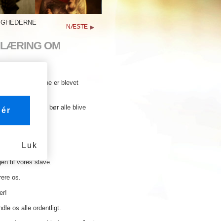
IGHEDERNE
NÆSTE
KLÆRING OM
eskerettighederne er blevet
anker og ideer. Vi bør alle blive
ér
skellige vi er.
Luk
gen til vores slave.
urere os.
er!
le os alle ordentligt.