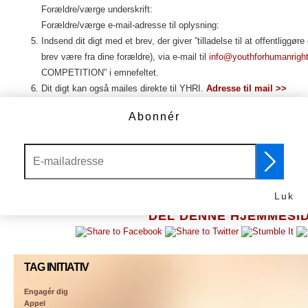
Forældre/værge underskrift:
Forældre/værge e-mail-adresse til oplysning:
Indsend dit digt med et brev, der giver ”tilladelse til at offentliggør
brev være fra dine forældre), via e-mail til
info@youthforhumanright
COMPETITION” i emnefeltet.
Dit digt kan også mailes direkte til YHRI.
Adresse til mail >>
Frist: 1. december
Abonnér
Bekendtgørelse: 10. december, FN’s Menneskerettighedsdag
Alle digte vil komme i betragtning til YHRI hjemmesiden. Desværre, på g
indsendte digte, vil kun et udvalg af digtene, blive lagt på vores internat
Luk
DEL DENNE HJEMMESI
TAG INITIATIV
Engagér dig
Appel