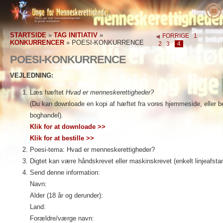
Om os
STARTSIDE
»
TAG INITIATIV
»
FORRIGE
1
Hvad er menneskerettigheder?
Hvad er Unge for Menneskerettigheder?
KONKURRENCER
»
POESI-KONKURRENCE
2
3
4
Undervisere
Vores formål
Menneskerettigheder defineret
POESI-KONKURRENCE
Tag initiativ
Historien om Unge for Menneskerettigheder
Baggrunden for menneskerettigheder
Velkommen
VEJLEDNING:
Forkæmpere for menneskerettigheder
Ledere
Verdenserklæringen om
Detaljer om undervisningspakken
Engagér dig
Læs hæftet
Hvad er menneskerettigheder?
Menneskerettighederne
(Du kan downloade en kopi af hæftet fra vores hjemmeside, eller bes
Nyheder
Rådgivende komité
Resultater fra undervisere
Appel
Forkæmpere for menneskerettigheder
boghandel).
Bestilling
YHRI’s samarbejdspartnere
Pensum om menneskerettighederne
Medlemskaber/bidrag
Menneskerettigheds-organisationer
Klik for at downloade >>
Kontakt
Klik for at bestille >>
Proklamationer og anerkendelser
Programmer for undervisere
Grupper
Krænkelser af menneskerettighederne
Poesi-tema: Hvad er menneskerettigheder?
Støtteerklæringer
Implementering af programmet
Konkurrencer
Digtet kan være håndskrevet eller maskinskrevet (enkelt linjeafsta
Send denne information:
Navn:
Alder (18 år og derunder):
Land:
Forældre/værge navn: