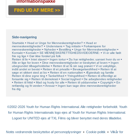
informationspakke
FIND UD AF MERE >>
Side-navigering
Startside
Hvad er Unge for Menneskerettigheder?
Hvad er
menneskerettigheder?
Undervisere
Tag initiativ
Forkæmpere for
menneskerettigheder
Nyheder
Bestilling
Unge for Menneskerettigheder
Kontakt
Kontakt
SE MENNESKERETTIGHEDSVIDEOERNE:
Vi er alle født
frie og lige
Gør ikke forskel på folk
Retten til liv
Intet slaveri
Ingen tortur
Du har rettigheder, uanset hvor du er
Alle er lige for loven
Dine menneskerettigheder er beskyttet af loven
Ingen
ubegrundet tilbageholdelse
Retten til at få sin sag prøvet
Vi er uskyldige,
indtil andet er bevist
Retten til et privatliv
Bevægelsesfrihed
Retten til at
søge et sikkert sted at bo
Retten til en nationalitet
Ægteskab og familie
Retten til dine egne ting
Tankefrihed
Ytringsfrihed
Retten til offentligt at
forsamle sig
Retten til demokrati
Social tryghed
De arbejdendes rettigheder
Retten til fritid
Mad og husly for alle
Retten til uddannelse
Copyright
En
retfærdig og fri verden
Ansvar
Ingen kan tage dine menneskerettigheder
fra dig
©2002-2026 Youth for Human Rights International. Alle rettigheder forbeholdt. Youth
for Human Rights Internationals logo ejes af Youth for Human Rights International.
Logoet for UNITED ejes af TXL Films og bliver benyttet med deres tilladelse.
Notits vedrørende beskyttelse af personoplysninger
•
Cookie-politik
•
Vilkår for