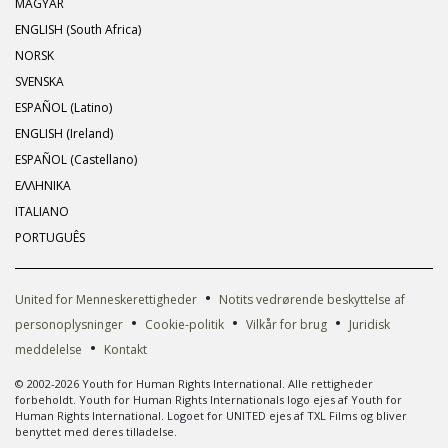
MAGYAR
ENGLISH (South Africa)
NORSK
SVENSKA
ESPAÑOL (Latino)
ENGLISH (Ireland)
ESPAÑOL (Castellano)
ΕΛΛΗΝΙΚA
ITALIANO
PORTUGUÊS
•
United for Menneskerettigheder
Notits vedrørende beskyttelse af
•
•
•
personoplysninger
Cookie-politik
Vilkår for brug
Juridisk
•
meddelelse
Kontakt
© 2002-2026 Youth for Human Rights International. Alle rettigheder
forbeholdt. Youth for Human Rights Internationals logo ejes af Youth for
Human Rights International. Logoet for UNITED ejes af TXL Films og bliver
benyttet med deres tilladelse.