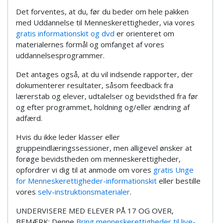
Det forventes, at du, før du beder om hele pakken
med Uddannelse til Menneskerettigheder, via vores
gratis informationskit og dvd
er orienteret om
materialernes formål og omfanget af vores
uddannelsesprogrammer.
Det antages også, at du vil indsende rapporter, der
dokumenterer resultater, såsom feedback fra
lærerstab og elever, udtalelser og bevidsthed fra før
og efter programmet, holdning og/eller ændring af
adfærd.
Hvis du ikke leder klasser eller
gruppeindlæringssessioner, men alligevel ønsker at
forøge bevidstheden om menneskerettigheder,
opfordrer vi dig til at anmode om vores
gratis Unge
for Menneskerettigheder-informationskit
eller bestille
vores
selv-instruktionsmaterialer
.
UNDERVISERE MED ELEVER PÅ 17 OG OVER,
BEMÆRK: Denne
Bring menneskerettigheder til live-