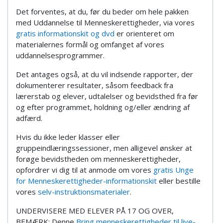
Det forventes, at du, før du beder om hele pakken
med Uddannelse til Menneskerettigheder, via vores
gratis informationskit og dvd
er orienteret om
materialernes formål og omfanget af vores
uddannelsesprogrammer.
Det antages også, at du vil indsende rapporter, der
dokumenterer resultater, såsom feedback fra
lærerstab og elever, udtalelser og bevidsthed fra før
og efter programmet, holdning og/eller ændring af
adfærd.
Hvis du ikke leder klasser eller
gruppeindlæringssessioner, men alligevel ønsker at
forøge bevidstheden om menneskerettigheder,
opfordrer vi dig til at anmode om vores
gratis Unge
for Menneskerettigheder-informationskit
eller bestille
vores
selv-instruktionsmaterialer
.
UNDERVISERE MED ELEVER PÅ 17 OG OVER,
BEMÆRK: Denne
Bring menneskerettigheder til live-