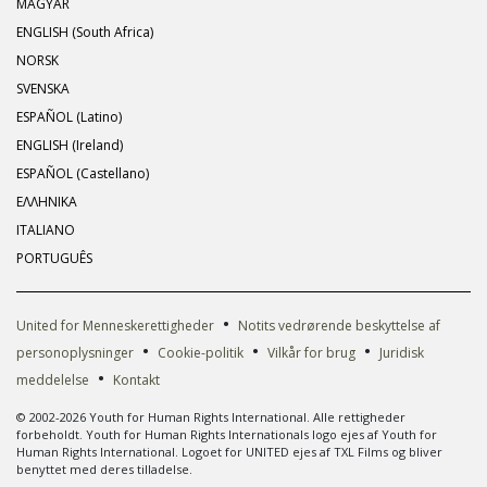
MAGYAR
ENGLISH (South Africa)
NORSK
SVENSKA
ESPAÑOL (Latino)
ENGLISH (Ireland)
ESPAÑOL (Castellano)
ΕΛΛΗΝΙΚA
ITALIANO
PORTUGUÊS
•
United for Menneskerettigheder
Notits vedrørende beskyttelse af
•
•
•
personoplysninger
Cookie-politik
Vilkår for brug
Juridisk
•
meddelelse
Kontakt
© 2002-2026 Youth for Human Rights International. Alle rettigheder
forbeholdt. Youth for Human Rights Internationals logo ejes af Youth for
Human Rights International. Logoet for UNITED ejes af TXL Films og bliver
benyttet med deres tilladelse.