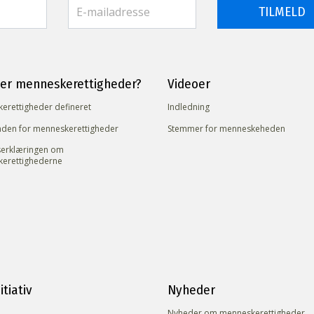
TILMELD
er menneske­rettigheder?
Videoer
erettigheder defineret
Indledning
den for menneskerettigheder
Stemmer for menneskeheden
erklæringen om
erettighederne
itiativ
Nyheder
Nyheder om menneskerettigheder