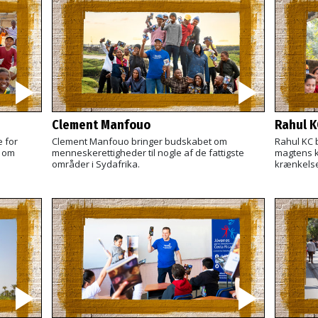
Clement Manfouo
Rahul K
e for
Clement Manfouo bringer budskabet om
Rahul KC 
 om
menneskerettigheder til nogle af de fattigste
magtens k
områder i Sydafrika.
krænkelse