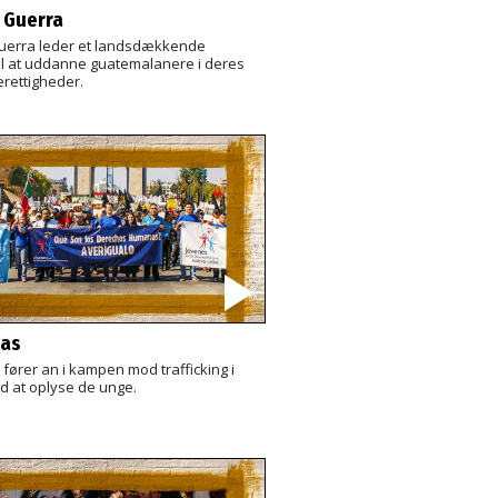
 Guerra
uerra leder et landsdækkende
il at uddanne guatemalanere i deres
rettigheder.
ias
 fører an i kampen mod trafficking i
d at oplyse de unge.