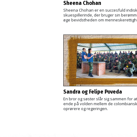
Sheena Chohan
Sheena Chohan er en succesfuld indis
skuespillerinde, der bruger sin berømmel
øge bevidstheden om menneskerettigh
Sandra og Felipe Poveda
En bror og søster slår sig sammen for a
ende på volden mellem de colombians
oprørere og regeringen.