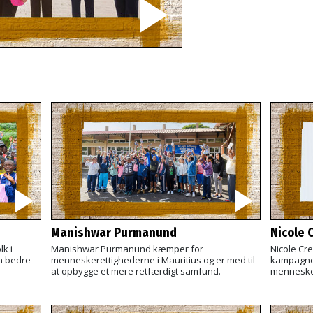
Manishwar Purmanund
Nicole C
k i
Manishwar Purmanund kæmper for
Nicole Cr
n bedre
menneskerettighederne i Mauritius og er med til
kampagne 
at opbygge et mere retfærdigt samfund.
mennesker