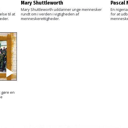
Mary Shuttleworth
Pascal
k
Mary Shuttleworth uddanner unge mennesker
En nigeri
se til at
rundt om i verden i vigtigheden af
for at ud
eder.
menneskerettigheder.
mennesker
t gøre en
ke