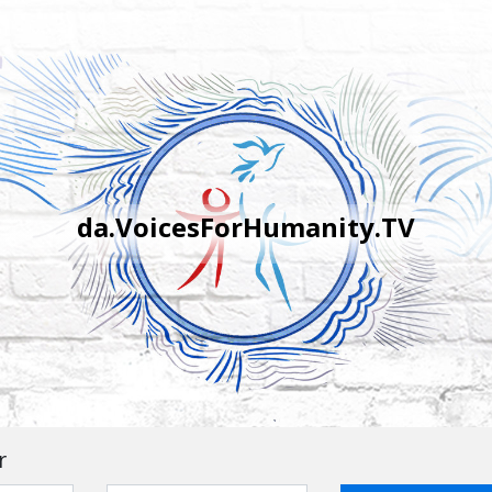
da.VoicesForHumanity.TV
r