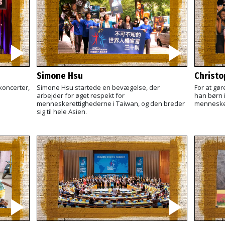
Simone Hsu
Christo
koncerter,
Simone Hsu startede en bevægelse, der
For at gø
arbejder for øget respekt for
han børn 
menneskerettighederne i Taiwan, og den breder
menneske
sig til hele Asien.