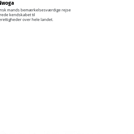
 Nwoga
ansk mands bemærkelsesværdige rejse
brede kendskabet til
ettigheder over hele landet.