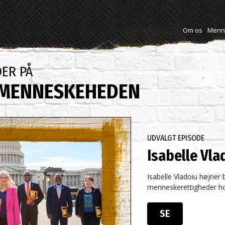
Om os
Menne
ER PÅ
 MENNESKEHEDEN
UDVALGT EPISODE
Isabelle Vla
Isabelle Vladoiu højner
menneskerettigheder ho
SE