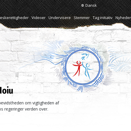
Dansk
skerettigheder
Videoer
Undervisere
Stemmer
Tag initiativ
Nyheder
doiu
 bevidstheden om vigtigheden af
s regeringer verden over.