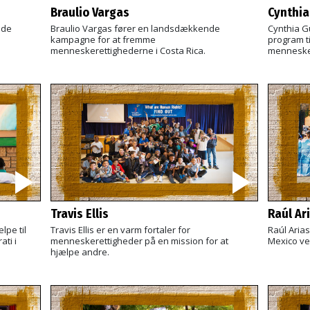
Braulio Vargas
Cynthia
nde
Braulio Vargas fører en landsdækkende
Cynthia G
kampagne for at fremme
program t
menneskerettighederne i Costa Rica.
menneske
Travis Ellis
Raúl Ar
lpe til
Travis Ellis er en varm fortaler for
Raúl Arias
ti i
menneskerettigheder på en mission for at
Mexico ve
hjælpe andre.