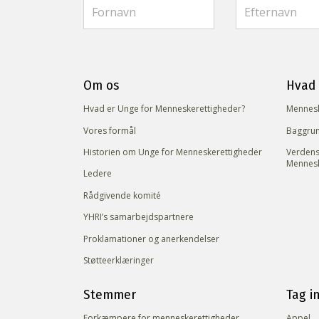
Om os
Hvad 
Hvad er Unge for Menneskerettigheder?
Mennesk
Vores formål
Baggrun
Historien om Unge for Menneskerettigheder
Verdens
Mennesk
Ledere
Rådgivende komité
YHRI’s samarbejdspartnere
Proklamationer og anerkendelser
Støtteerklæringer
Stemmer
Tag in
Forkæmpere for menneskerettigheder
Appel