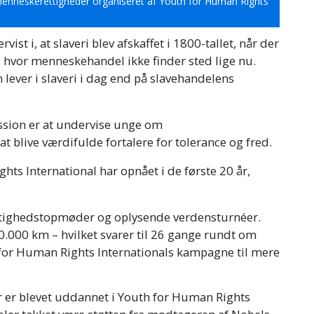
menneskerettigheder organiseret af Youth for Human Rights
vist i, at slaveri blev afskaffet i 1800-tallet, når der
, hvor menneskehandel ikke finder sted lige nu.
 lever i slaveri i dag end på slavehandelens
ssion er at undervise unge om
t blive værdifulde fortalere for tolerance og fred.
ts International har opnået i de første 20 år,
ttighedstopmøder og oplysende verdensturnéer.
0.000 km – hvilket svarer til 26 gange rundt om
 for Human Rights Internationals kampagne til mere
r er blevet uddannet i Youth for Human Rights