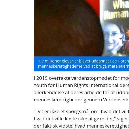
1,7 millioner elever er blevet uddannet i de Fo
menneskerettighederne ved at bruge materialerne
I 2019 overrakte verdenstopmødet for mod
Youth for Human Rights International dere
anerkendelse af deres arbejde for at udd
menneskerettigheder gennem Verdenserk
”Det er ikke et spørgsmål om, hvad det vi
hvad det ville koste ikke at gøre det,” sige
der faktisk vidste, hvad menneskerettighe