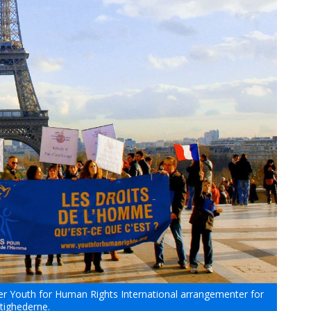
r Youth for Human Rights International arrangementer for
tighederne.