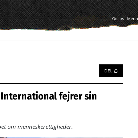
Om os
Menne
DEL
nternational fejrer sin
bet om menneskerettigheder.