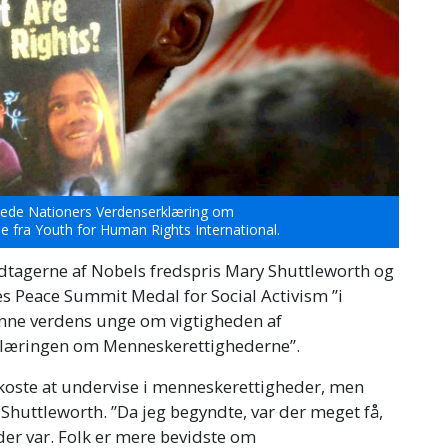
renede Nationers Verdenserklæring om
 fra Youth for Human Rights International.
tagerne af Nobels fredspris Mary Shuttleworth og
s Peace Summit Medal for Social Activism ”i
anne verdens unge om vigtigheden af
læringen om Menneskerettighederne”.
l koste at undervise i menneskerettigheder, men
r Shuttleworth. ”Da jeg begyndte, var der meget få,
der var. Folk er mere bevidste om