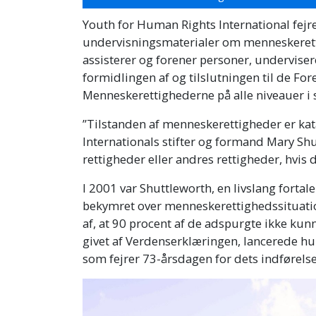
Youth for Human Rights International fejre
undervisningsmaterialer om menneskeretti
assisterer og forener personer, undervisere
formidlingen af og tilslutningen til de F
Menneskerettighederne på alle niveauer i
”Tilstanden af menneskerettigheder er kat
Internationals stifter og formand Mary Shut
rettigheder eller andres rettigheder, hvis d
I 2001 var Shuttleworth, en livslang forta
bekymret over menneskerettighedssituatio
af, at 90 procent af de adspurgte ikke kun
givet af Verdenserklæringen, lancerede hun
som fejrer 73-årsdagen for dets indførel