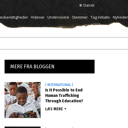
Dansk
skerettigheder
Videoer
Undervisere
Stemmer
Tag initiativ
Nyheder
MERE FRA BLOGGEN
| INTERNATIONAL |
Is It Possible to End
Human Trafficking
Through Education?
LÆS MERE