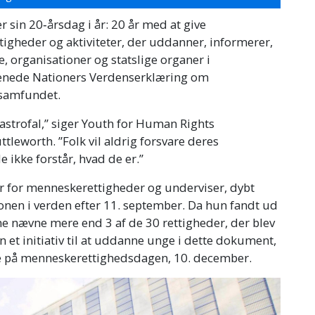
r sin 20‑årsdag i år: 20 år med at give
gheder og aktiviteter, der uddanner, informerer,
, organisationer og statslige organer i
orenede Nationers Verdenserklæring om
 samfundet.
astrofal,” siger Youth for Human Rights
tleworth. ”Folk vil aldrig forsvare deres
e ikke forstår, hvad de er.”
ler for menneskerettigheder og underviser, dybt
nen i verden efter 11. september. Da hun fandt ud
ne nævne mere end 3 af de 30 rettigheder, der blev
 et initiativ til at uddanne unge i dette dokument,
se på menneskerettighedsdagen, 10. december.