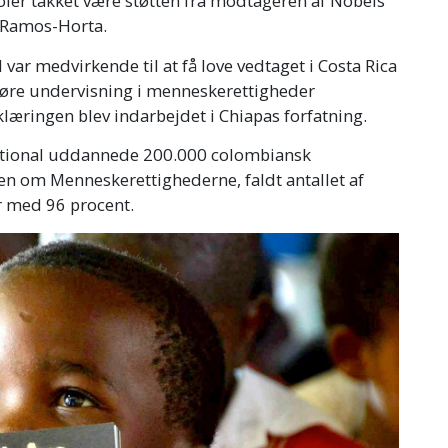
koler takket være støtten fra modtageren af Nobels
é Ramos-Horta.
var medvirkende til at få love vedtaget i Costa Rica
 gøre undervisning i menneskerettigheder
klæringen blev indarbejdet i Chiapas forfatning.
national uddannede 200.000 colombiansk
en om Menneskerettighederne, faldt antallet af
r med 96 procent.