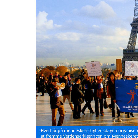
Hvert år på menneskerettighedsdagen organisere
at fremme Verdenserklæringen om Menneskeret