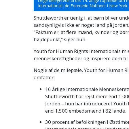
Unge delegerede til det 14. årlige topmøde om 
International i de Forenede Nationer i New York.
Shuttleworth er uenig i, at børn bliver under
sandsynligvis ikke er noget land på Jorden
”Faktum er, at flere mænd, kvinder og børn
højdepunkt,” siger hun.
Youth for Human Rights Internationals mi
menneskerettigheder og inspirere dem til a
Nogle af de milepæle, Youth for Human Righ
omfatter:
16 årlige Internationale Menneskere
Shuttleworth har rejst mere end 1.00
Jorden – hun har introduceret Youth
end 1.500 embedsmænd i 82 lande.
30 procent af befolkningen i Østtimo